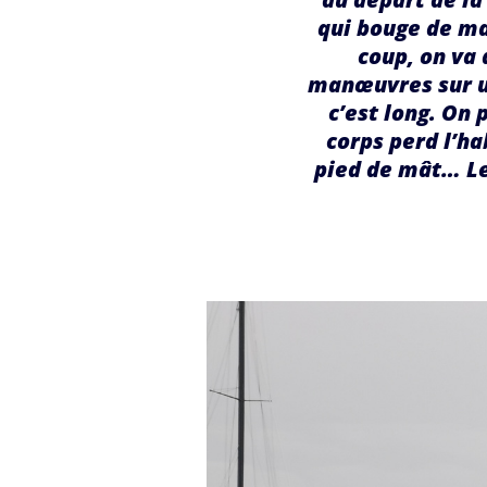
qui bouge de ma
coup, on va 
manœuvres sur un
c’est long. On 
corps perd l’h
pied de mât… Le